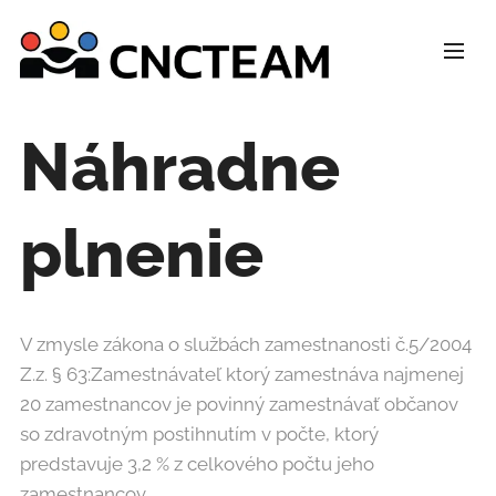
Náhradne
plnenie
V zmysle zákona o službách zamestnanosti č.5/2004
Z.z. § 63:Zamestnávateľ ktorý zamestnáva najmenej
20 zamestnancov je povinný zamestnávať občanov
so zdravotným postihnutím v počte, ktorý
predstavuje 3,2 % z celkového počtu jeho
zamestnancov.