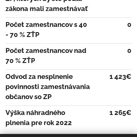
zákona mali zamestnávať
Počet zamestnancov s 40
0
- 70 % ZŤP
Počet zamestnancov nad
0
70 % ZŤP
Odvod za nesplnenie
1 423€
povinnosti zamestnávania
občanov so ZP
Výška náhradného
1 265€
plnenia pre rok 2022