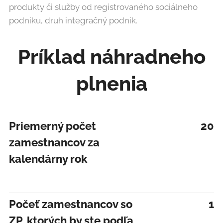
produkty či služby od registrovaného sociálneho
podniku, druh integračný podnik.
Príklad náhradneho
plnenia
Priemerný počet
20
zamestnancov za
kalendárny rok
Počeť zamestnancov so
1
ZP, ktorých by ste podľa