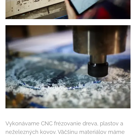
Vykonávame CNC frézovanie dreva, plastov a
neželezných kovov. Väčšinu materiálov máme