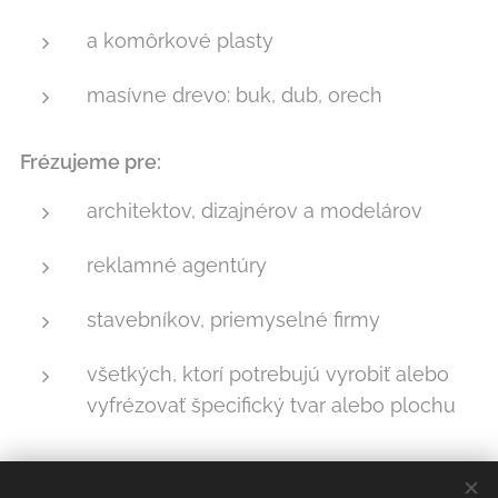
a komôrkové plasty
masívne drevo: buk, dub, orech
Frézujeme pre:
architektov, dizajnérov a modelárov
reklamné agentúry
stavebníkov, priemyselné firmy
všetkých, ktorí potrebujú vyrobiť alebo
vyfrézovať špecifický tvar alebo plochu