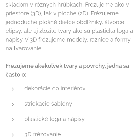
skladom v rôznych hrúbkach. Frézujeme ako v
priestore (3D), tak v ploche (2D). Frézujeme
jednoduché plošné dielce obdĺžniky, štvorce,
elipsy, ale aj zložité tvary ako sú plastická logá a
nápisy. V 3D frézujeme modely, raznice a formy
na tvarovanie..
Frézujeme akékoľvek tvary a povrchy, jedná sa
často o:
dekorácie do interiérov
striekacie šablóny
plastické loga a nápisy
3D frézovanie