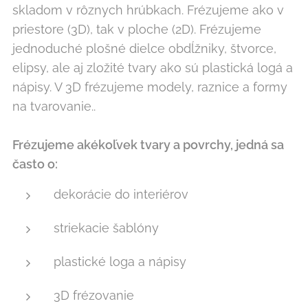
skladom v rôznych hrúbkach. Frézujeme ako v
priestore (3D), tak v ploche (2D). Frézujeme
jednoduché plošné dielce obdĺžniky, štvorce,
elipsy, ale aj zložité tvary ako sú plastická logá a
nápisy. V 3D frézujeme modely, raznice a formy
na tvarovanie..
Frézujeme akékoľvek tvary a povrchy, jedná sa
často o:
dekorácie do interiérov
striekacie šablóny
plastické loga a nápisy
3D frézovanie