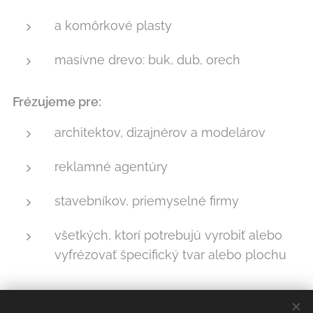
a komôrkové plasty
masívne drevo: buk, dub, orech
Frézujeme pre:
architektov, dizajnérov a modelárov
reklamné agentúry
stavebníkov, priemyselné firmy
všetkých, ktorí potrebujú vyrobiť alebo
vyfrézovať špecifický tvar alebo plochu