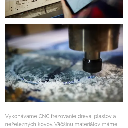
Vykonávame CNC frézovanie dreva, plastov a
neželezných kovov. Väčšinu materiálov máme